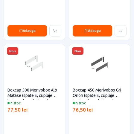
Adauga
Adauga
Nou
Nou
Boxcap 500 Merivobox Alb
Boxcap 450 Merivobox Gri
Matase (spate E, cuplaje
Orion (spate E, cuplaje
lonjeron), cuplaj inserta,
lonjeron), cuplaj inserta,
In stoc
In stoc
Blum pentru casa si proiecte
Blum pentru casa si proiecte
77,50 lei
76,50 lei
eficiente
eficiente