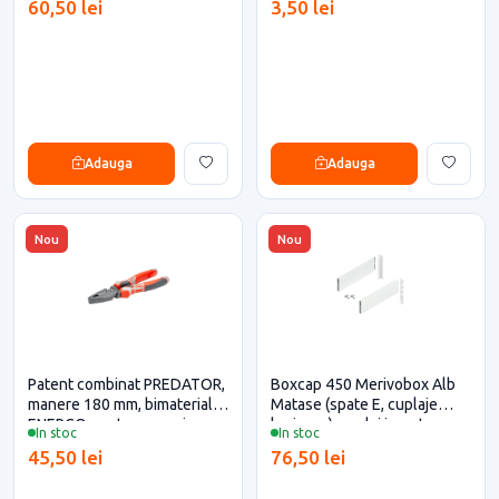
60,50 lei
3,50 lei
Adauga
Adauga
Nou
Nou
Patent combinat PREDATOR,
Boxcap 450 Merivobox Alb
manere 180 mm, bimaterial,
Matase (spate E, cuplaje
ENERGO pentru casa si
lonjeron), cuplaj inserta,
In stoc
In stoc
proiecte eficiente
Blum pentru casa si proiecte
45,50 lei
76,50 lei
eficiente