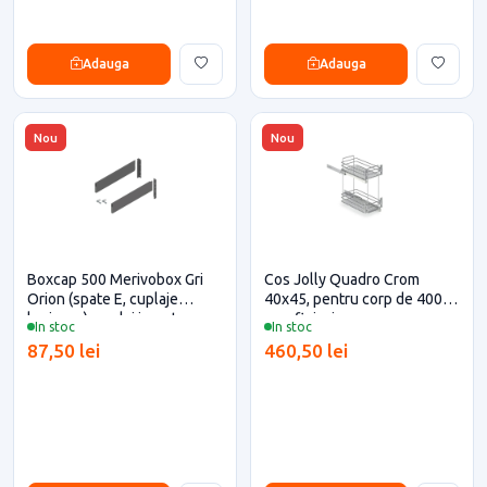
Adauga
Adauga
Nou
Nou
Boxcap 500 Merivobox Gri
Cos Jolly Quadro Crom
Orion (spate E, cuplaje
40x45, pentru corp de 400
lonjeron), cuplaj inserta,
mm, finisaj crom
In stoc
In stoc
Blum pentru casa si proiecte
87,50 lei
460,50 lei
eficiente