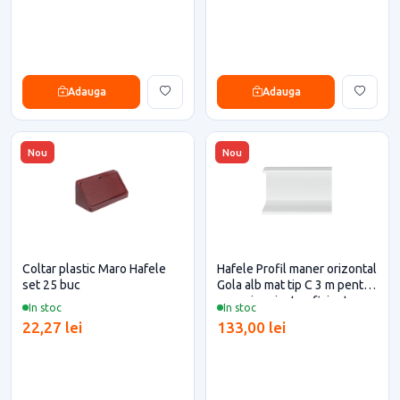
Adauga
Adauga
Nou
Nou
Coltar plastic Maro Hafele
Hafele Profil maner orizontal
set 25 buc
Gola alb mat tip C 3 m pentru
casa si proiecte eficiente
In stoc
In stoc
22,27 lei
133,00 lei