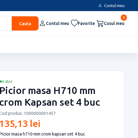
Contul meu
0
Cauta
Contul meu
Favorite
Cosul meu
In stoc
Picior masa H710 mm
crom Kapsan set 4 buc
Cod produs: 1000000001457
135,13 lei
Picior masa h710 mm crom kapsan set 4 buc