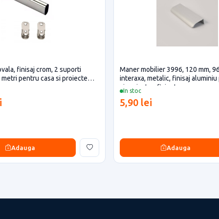
vala, finisaj crom, 2 suporti
Maner mobilier 3996, 120 mm, 9
5 metri pentru casa si proiecte
interaxa, metalic, finisaj alumini
si proiecte eficiente
In stoc
i
5,90 lei
Adauga
Adauga