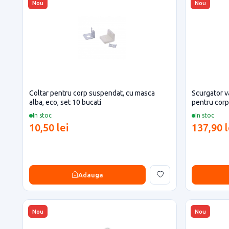
Nou
Nou
Coltar pentru corp suspendat, cu masca
Scurgator va
alba, eco, set 10 bucati
pentru cor
In stoc
In stoc
10,50 lei
137,90 l
Adauga
Nou
Nou