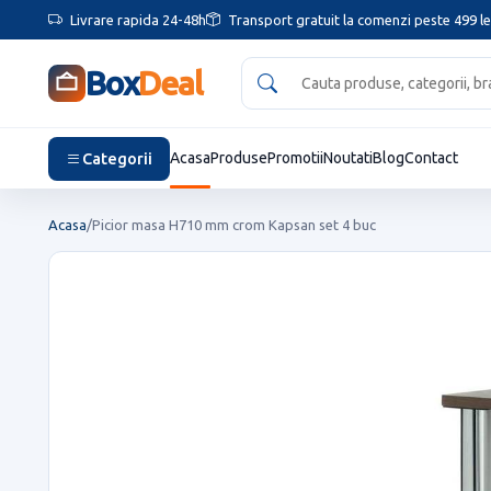
Livrare rapida 24-48h
Transport gratuit la comenzi peste 499 le
Box
Deal
Categorii
Acasa
Produse
Promotii
Noutati
Blog
Contact
Acasa
/
Picior masa H710 mm crom Kapsan set 4 buc