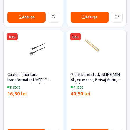
Adauga
Adauga
Nou
Nou
Cablu alimentare
Profil banda led, INLINE MINI
transformator HAFELE
XL, cu masca, finisaj Auriu, 2
pentru casa si proiecte
metri
In stoc
In stoc
eficiente
16,50 lei
40,50 lei