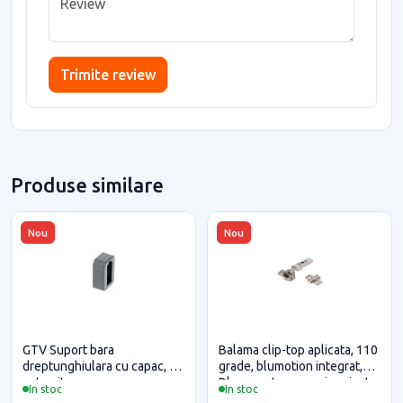
Trimite review
Produse similare
Nou
Nou
GTV Suport bara
Balama clip-top aplicata, 110
dreptunghiulara cu capac, gri
grade, blumotion integrat,
antracit
Blum pentru casa si proiecte
In stoc
In stoc
eficiente