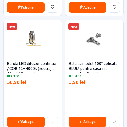
Adauga
Adauga
Nou
Nou
Banda LED difuzor continuu
Balama modul 100° aplicata
/ COB 12v 4000k (neutra)
BLUM pentru casa si
12W/M 5m pentru casa si
proiecte eficiente
In stoc
In stoc
proiecte eficiente
36,90 lei
3,90 lei
Adauga
Adauga