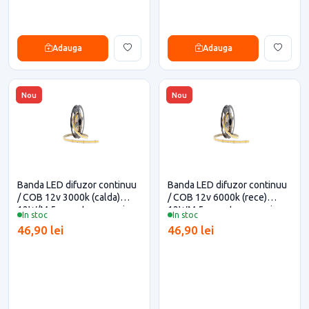
Adauga
Adauga
Nou
Nou
Banda LED difuzor continuu
Banda LED difuzor continuu
/ COB 12v 3000k (calda)
/ COB 12v 6000k (rece)
12W/M 5m pentru casa si
12WM 5m pentru casa si
In stoc
In stoc
proiecte eficiente
proiecte eficiente
46,90 lei
46,90 lei