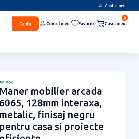
Contul meu
0
Cauta
Contul meu
Favorite
Cosul meu
In stoc
Maner mobilier arcada
6065, 128mm interaxa,
metalic, finisaj negru
pentru casa si proiecte
eficiente