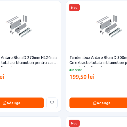
Nou
 Antaro Blum D 270mm H224mm
Tandembox Antaro Blum D 30
e totala si blumotion pentru casa
Gri extractie totala si blumotion
eficiente
si proiecte eficiente
In stoc
ei
199,50 lei
Adauga
Adauga
Nou