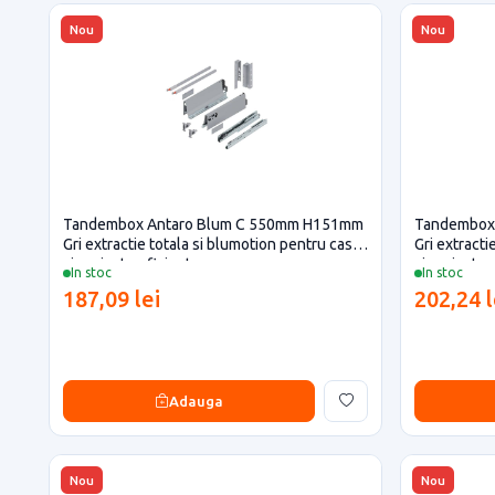
Nou
Nou
Tandembox Antaro Blum C 550mm H151mm
Tandembox
Gri extractie totala si blumotion pentru casa
Gri extracti
si proiecte eficiente
si proiecte 
In stoc
In stoc
187,09 lei
202,24 l
Adauga
Nou
Nou