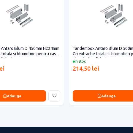
 Antaro Blum D 450mm H224mm
Tandembox Antaro Blum D 50
e totala si blumotion pentru casa
Gri extractie totala si blumotion
eficiente
si proiecte eficiente
In stoc
ei
214,50 lei
Adauga
Adauga