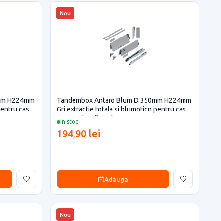
Nou
0mm H224mm
Tandembox Antaro Blum D 350mm H224mm
 pentru casa
Gri extractie totala si blumotion pentru casa
si proiecte eficiente
In stoc
194,90 lei
Adauga
Nou