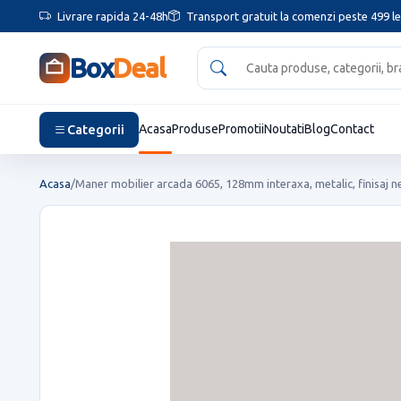
Livrare rapida 24-48h
Transport gratuit la comenzi peste 499 le
Box
Deal
Categorii
Acasa
Produse
Promotii
Noutati
Blog
Contact
Acasa
/
Maner mobilier arcada 6065, 128mm interaxa, metalic, finisaj ne