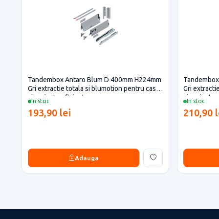
Tandembox Antaro Blum D 400mm H224mm
Tandembox
Gri extractie totala si blumotion pentru casa
Gri extracti
si proiecte eficiente
si proiecte 
In stoc
In stoc
193,90 lei
210,90 l
Adauga