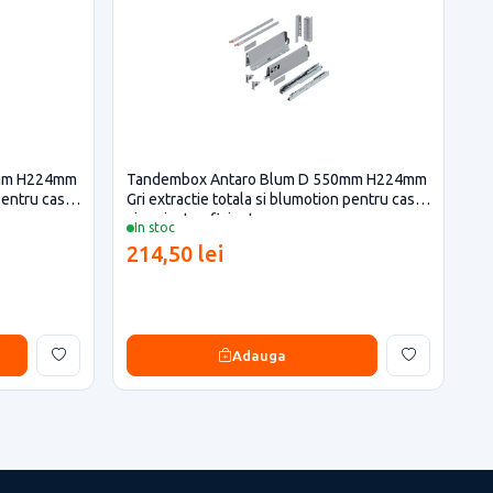
0mm H224mm
Tandembox Antaro Blum D 550mm H224mm
 pentru casa
Gri extractie totala si blumotion pentru casa
si proiecte eficiente
In stoc
214,50 lei
Adauga