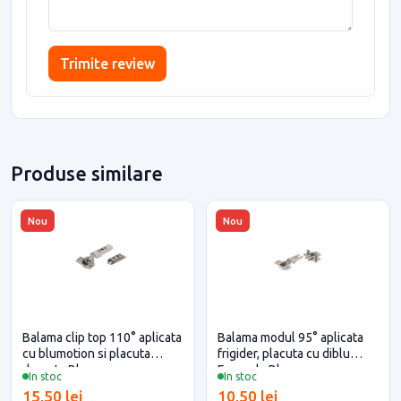
Trimite review
Produse similare
Nou
Nou
Balama clip top 110° aplicata
Balama modul 95° aplicata
cu blumotion si placuta
frigider, placuta cu diblu
dreapta Blum
Expando Blum
In stoc
In stoc
15,50 lei
10,50 lei