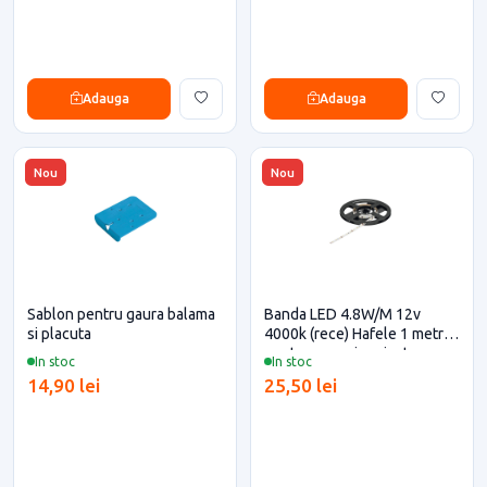
Adauga
Adauga
Nou
Nou
Sablon pentru gaura balama
Banda LED 4.8W/M 12v
si placuta
4000k (rece) Hafele 1 metru
pentru casa si proiecte
In stoc
In stoc
eficiente
14,90 lei
25,50 lei