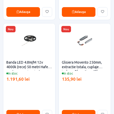
Adauga
Adauga
Nou
Nou
Banda LED 4.8W/M 12v
Glisiera Movento 250mm,
4000k (rece) 50 metri Hafele
extractie totala, cuplaje
pentru casa si proiecte
incluse, Blumotion, 40kg,
In stoc
In stoc
eficiente
Blum pentru casa si proiecte
1.191,60 lei
135,90 lei
eficiente