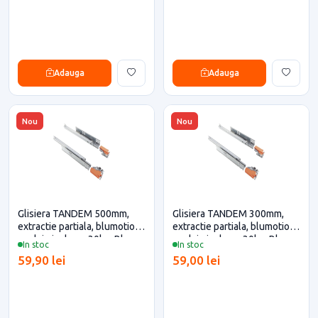
Adauga
Adauga
Nou
Nou
Glisiera TANDEM 500mm,
Glisiera TANDEM 300mm,
extractie partiala, blumotion,
extractie partiala, blumotion,
cuplaje incluse, 30kg, Blum
cuplaje incluse, 30kg, Blum
In stoc
In stoc
pentru casa si proiecte
pentru casa si proiecte
59,90 lei
59,00 lei
eficiente
eficiente