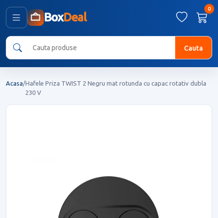
0
Box
Deal
Cauta
Acasa
/
Hafele Priza TWIST 2 Negru mat rotunda cu capac rotativ dubla
230 V