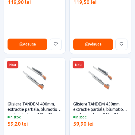
119,90 lei
119,50 lei
eficiente
eficiente
Adauga
Adauga
Nou
Nou
Glisiera TANDEM 400mm,
Glisiera TANDEM 450mm,
extractie partiala, blumotion,
extractie partiala, blumotion,
cuplaje incluse, 30kg, Blum
cuplaje incluse, 30kg, Blum
In stoc
In stoc
pentru casa si proiecte
pentru casa si proiecte
59,20 lei
59,90 lei
eficiente
eficiente