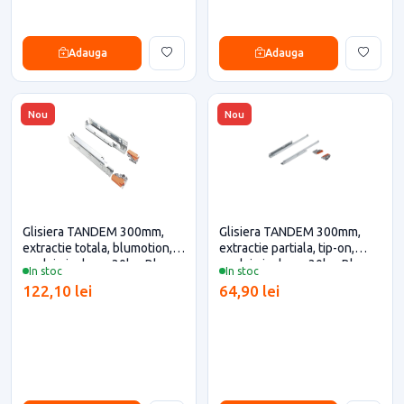
Adauga
Adauga
Nou
Nou
Glisiera TANDEM 300mm,
Glisiera TANDEM 300mm,
extractie totala, blumotion,
extractie partiala, tip-on,
cuplaje incluse, 30kg, Blum
cuplaje incluse, 30kg, Blum
In stoc
In stoc
pentru casa si proiecte
pentru casa si proiecte
122,10 lei
64,90 lei
eficiente
eficiente