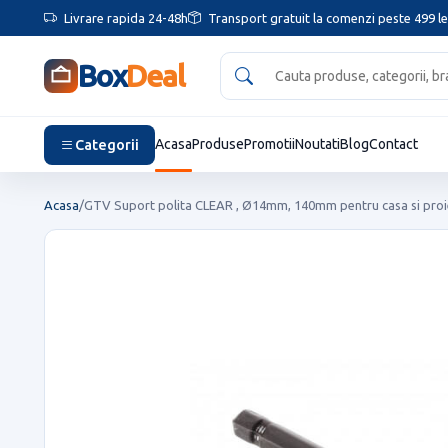
Livrare rapida 24-48h
Transport gratuit la comenzi peste 499 le
Box
Deal
Categorii
Acasa
Produse
Promotii
Noutati
Blog
Contact
Acasa
/
GTV Suport polita CLEAR , Ø14mm, 140mm pentru casa si proie