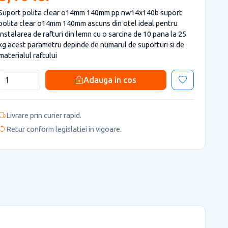
Suport polita clear o14mm 140mm pp nw14x140b suport
polita clear o14mm 140mm ascuns din otel ideal pentru
instalarea de rafturi din lemn cu o sarcina de 10 pana la 25
kg acest parametru depinde de numarul de suporturi si de
materialul raftului
Adauga in cos
Livrare prin curier rapid.
Retur conform legislatiei in vigoare.