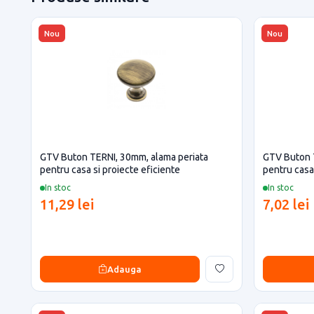
Nou
Nou
GTV Buton TERNI, 30mm, alama periata
GTV Buton T
pentru casa si proiecte eficiente
pentru casa 
In stoc
In stoc
11,29 lei
7,02 lei
Adauga