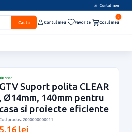
Contul meu
0
Cauta
Contul meu
Favorite
Cosul meu
In stoc
GTV Suport polita CLEAR
, Ø14mm, 140mm pentru
casa si proiecte eficiente
Cod produs: 2000000000011
5,16 lei