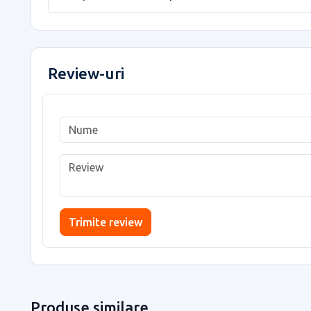
Review-uri
Trimite review
Produse similare