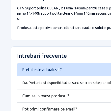
GTV Suport polita CLEAR , Ø14mm, 140mm pentru casa si proi
pp nw14x140b suport polita clear o14mm 140mm ascuns din ot
si
Produsul este potrivit pentru clienti care cauta o solutie prac
Intrebari frecvente
Pretul este actualizat?
Da. Preturile si disponibilitatea sunt sincronizate period
Cum se livreaza produsul?
Pot primi confirmare pe email?