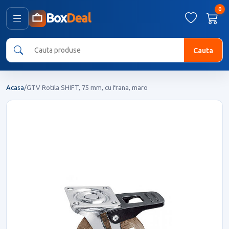
0
Box
Deal
Cauta
Acasa
/
GTV Rotila SHIFT, 75 mm, cu frana, maro