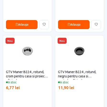
Adauga
Adauga
Nou
Nou
GTV Maner B224 , rotund,
GTV Maner B224 , rotund,
crom pentru casa si proiecte
negru pentru casa si
eficiente
proiecte eficiente
In stoc
In stoc
6,77 lei
11,90 lei