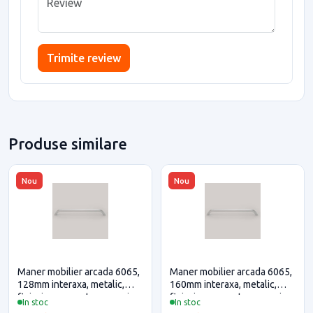
Trimite review
Produse similare
Nou
Nou
Maner mobilier arcada 6065,
Maner mobilier arcada 6065,
128mm interaxa, metalic,
160mm interaxa, metalic,
finisaj crom pentru casa si
finisaj crom pentru casa si
In stoc
In stoc
proiecte eficiente
proiecte eficiente