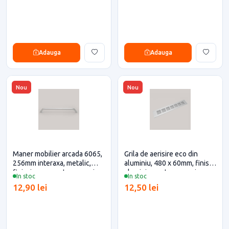
Adauga
Adauga
Nou
Nou
Maner mobilier arcada 6065,
Grila de aerisire eco din
256mm interaxa, metalic,
aluminiu, 480 x 60mm, finisaj
finisaj crom pentru casa si
aluminiu pentru casa si
In stoc
In stoc
proiecte eficiente
proiecte eficiente
12,90 lei
12,50 lei