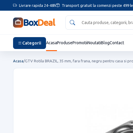
Livrare rapida 24-48h
Transport gratuit la comenzi peste 499 le
Box
Deal
Categorii
Acasa
Produse
Promotii
Noutati
Blog
Contact
Acasa
/
GTV Rotila BRAZIL, 35 mm, fara frana, negru pentru casa si pro