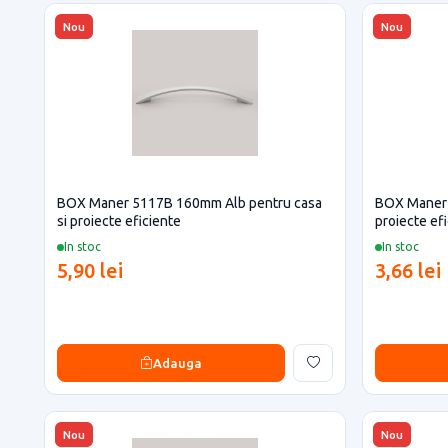
Nou
Nou
BOX Maner 5117B 160mm Alb pentru casa
BOX Maner 
si proiecte eficiente
proiecte ef
In stoc
In stoc
5,90 lei
3,66 lei
Adauga
Nou
Nou