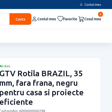
Contul meu
0
Cauta
Contul meu
Favorite
Cosul meu
In stoc
GTV Rotila BRAZIL, 35
mm, fara frana, negru
pentru casa si proiecte
eficiente
Cod produs: 6000000000298