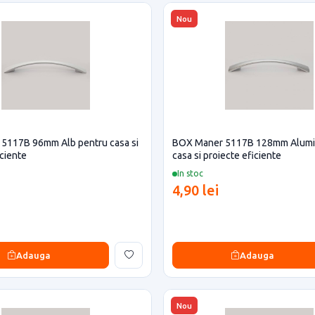
Nou
5117B 96mm Alb pentru casa si
BOX Maner 5117B 128mm Alumin
iciente
casa si proiecte eficiente
In stoc
4,90 lei
Adauga
Adauga
Nou