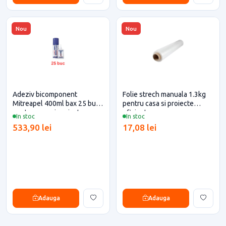
Nou
Nou
Adeziv bicomponent
Folie strech manuala 1.3kg
Mitreapel 400ml bax 25 buc
pentru casa si proiecte
pentru casa si proiecte
eficiente
In stoc
In stoc
eficiente
533,90 lei
17,08 lei
Adauga
Adauga