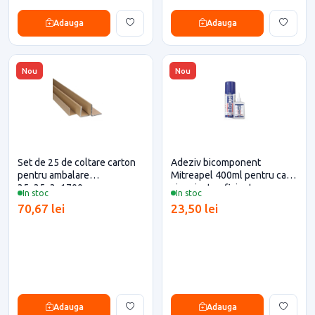
Adauga
Adauga
Nou
Nou
Set de 25 de coltare carton
Adeziv bicomponent
pentru ambalare
Mitreapel 400ml pentru casa
35x35x3x1700
si proiecte eficiente
In stoc
In stoc
70,67 lei
23,50 lei
Adauga
Adauga