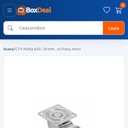
0
Box
Deal
Cauta
Acasa
/
GTV Rotila A50 , 50 mm , cu frana, maro