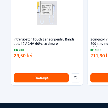
Intrerupator Touch Senzor pentru Banda
Scurgator va
Led, 12V-24V, 60W, cu dimare
800 mm, Ino
eficiente
In stoc
In stoc
29,50 lei
211,90 l
Adauga