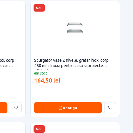
Nou
nox, corp
Scurgator vase 2 nivele, gratar inox, corp
iecte
450 mm, Inoxa pentru casa si proiecte
eficiente
In stoc
164,50 lei
Adauga
Nou