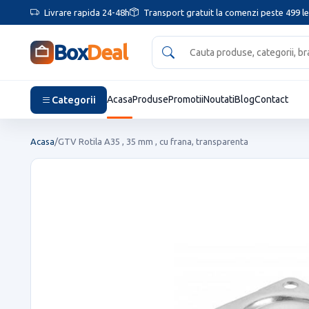
Livrare rapida 24-48h
Transport gratuit la comenzi peste 499 le
Box
Deal
Categorii
Acasa
Produse
Promotii
Noutati
Blog
Contact
Acasa
/
GTV Rotila A35 , 35 mm , cu frana, transparenta