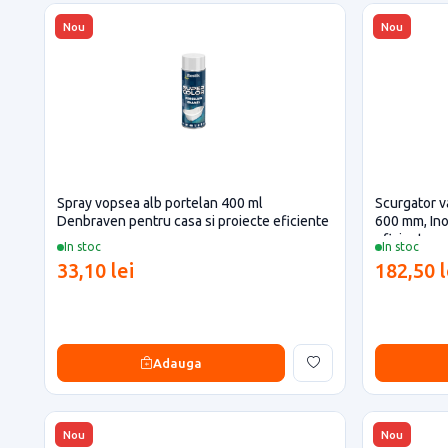
Nou
Nou
Spray vopsea alb portelan 400 ml
Scurgator va
Denbraven pentru casa si proiecte eficiente
600 mm, Ino
eficiente
In stoc
In stoc
33,10 lei
182,50 l
Adauga
Nou
Nou