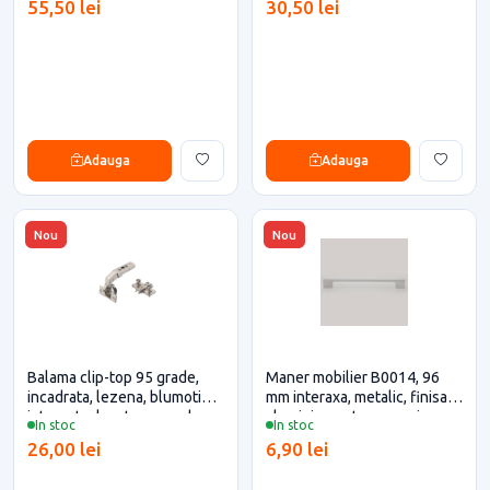
55,50 lei
30,50 lei
Adauga
Adauga
Nou
Nou
Balama clip-top 95 grade,
Maner mobilier B0014, 96
incadrata, lezena, blumotion
mm interaxa, metalic, finisaj
integrat, placuta expando
aluminiu pentru casa si
In stoc
In stoc
Blum pentru casa si proiecte
proiecte eficiente
26,00 lei
6,90 lei
eficiente