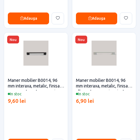
Adauga
Adauga
Nou
Nou
Maner mobilier B0014, 96
Maner mobilier B0014, 96
mm interaxa, metalic, finisaj
mm interaxa, metalic, finisaj
negru mat pentru casa si
alb pentru casa si proiecte
In stoc
In stoc
proiecte eficiente
eficiente
9,60 lei
6,90 lei