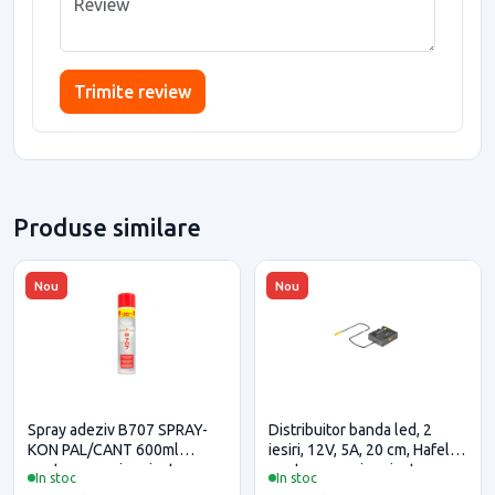
Trimite review
Produse similare
Nou
Nou
Spray adeziv B707 SPRAY-
Distribuitor banda led, 2
KON PAL/CANT 600ml
iesiri, 12V, 5A, 20 cm, Hafele
pentru casa si proiecte
pentru casa si proiecte
In stoc
In stoc
eficiente
eficiente