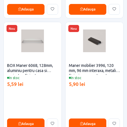
Adauga
Adauga
Nou
Nou
BOX Maner 6068, 128mm,
Maner mobilier 3996, 120
aluminiu pentru casa si
mm, 96 mm interaxa, metalic,
proiecte eficiente
finisaj negru mat pentru casa
In stoc
In stoc
si proiecte eficiente
5,59 lei
5,90 lei
Adauga
Adauga