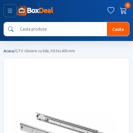
0
Box
Deal
Cauta
Acasa
/
GTV Glisiere cu bile, H53xL400 mm