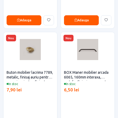
Adauga
Adauga
Nou
Nou
Buton mobilier lacrima 7789,
BOX Maner mobilier arcada
metalic, finisaj auriu pentru
6065, 160mm interaxa,
casa si proiecte eficiente
metalic, finisaj negru pentru
In stoc
In stoc
casa si proiecte eficiente
7,90 lei
6,50 lei