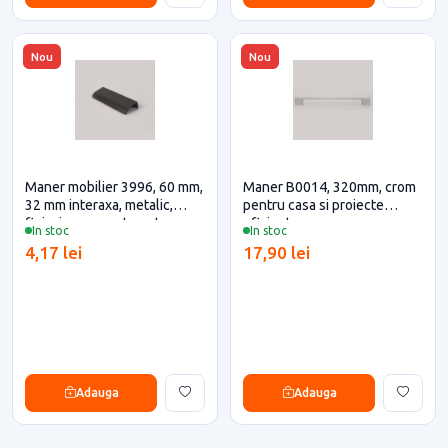
Nou
Nou
Maner mobilier 3996, 60 mm,
Maner B0014, 320mm, crom
32 mm interaxa, metalic,
pentru casa si proiecte
finisaj negru mat pentru casa
eficiente
In stoc
In stoc
si proiecte eficiente
4,17 lei
17,90 lei
Adauga
Adauga