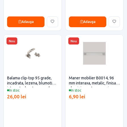
Adauga
Adauga
Nou
Nou
Balama clip-top 95 grade,
Maner mobilier B0014, 96
incadrata, lezena, blumotion
mm interaxa, metalic, finisaj
integrat, placuta expando
aluminiu pentru casa si
In stoc
In stoc
Blum pentru casa si proiecte
proiecte eficiente
26,00 lei
6,90 lei
eficiente