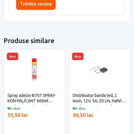
Trimite review
Produse similare
Nou
Nou
Spray adeziv B707 SPRAY-
Distribuitor banda led, 2
KON PAL/CANT 600ml
iesiri, 12V, 5A, 20 cm, Hafele
pentru casa si proiecte
pentru casa si proiecte
In stoc
In stoc
eficiente
eficiente
55,50 lei
30,50 lei