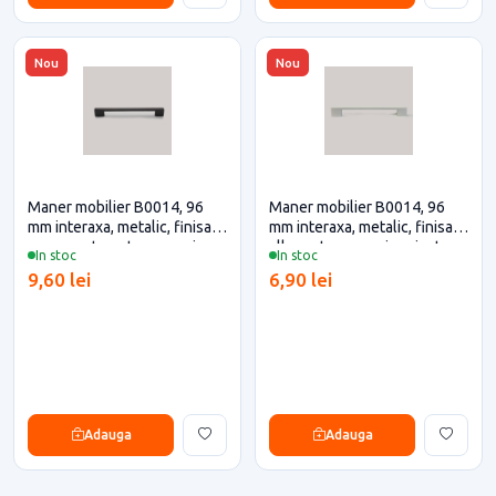
Nou
Nou
Maner mobilier B0014, 96
Maner mobilier B0014, 96
mm interaxa, metalic, finisaj
mm interaxa, metalic, finisaj
negru mat pentru casa si
alb pentru casa si proiecte
In stoc
In stoc
proiecte eficiente
eficiente
9,60 lei
6,90 lei
Adauga
Adauga