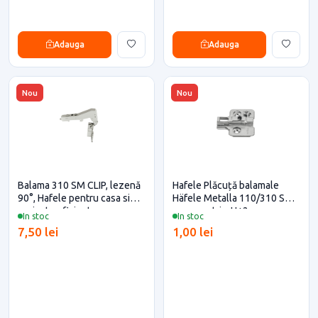
Adauga
Adauga
Nou
Nou
Balama 310 SM CLIP, lezenă
Hafele Plăcuță balamale
90°, Hafele pentru casa si
Häfele Metalla 110/310 SM ,
proiecte eficiente
cu excentric, H±2 mm,
In stoc
In stoc
D=0mm
7,50 lei
1,00 lei