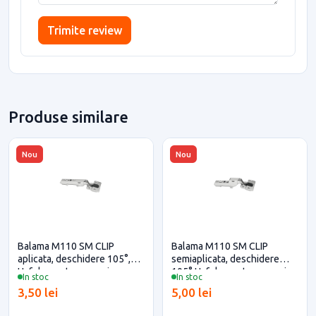
Trimite review
Produse similare
Nou
Nou
Balama M110 SM CLIP
Balama M110 SM CLIP
aplicata, deschidere 105°,
semiaplicata, deschidere
Hafele pentru casa si
105° Hafele pentru casa si
In stoc
In stoc
proiecte eficiente
proiecte eficiente
3,50 lei
5,00 lei