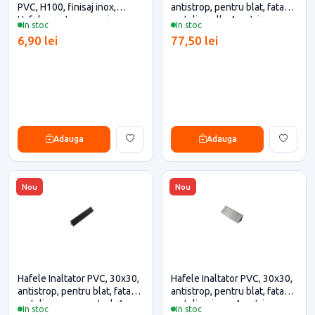
PVC, H100, finisaj inox,
antistrop, pentru blat, fata
Hafele pentru casa si
metalica, alb, 4 metri
In stoc
In stoc
proiecte eficiente
(debitare maxim 3 metri)
6,90 lei
77,50 lei
Adauga
Adauga
Nou
Nou
Hafele Inaltator PVC, 30x30,
Hafele Inaltator PVC, 30x30,
antistrop, pentru blat, fata
antistrop, pentru blat, fata
metalica, negru neted, 4
metalica, inox, 4 metri
In stoc
In stoc