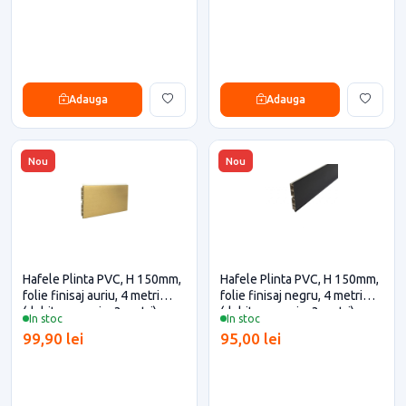
Adauga
Adauga
Nou
Nou
Hafele Plinta PVC, H 150mm,
Hafele Plinta PVC, H 150mm,
folie finisaj auriu, 4 metri
folie finisaj negru, 4 metri
(debitare maxim 3 metri)
(debitare maxim 3 metri)
In stoc
In stoc
pentru casa si proiecte
pentru casa si proiecte
99,90 lei
95,00 lei
eficiente
eficiente