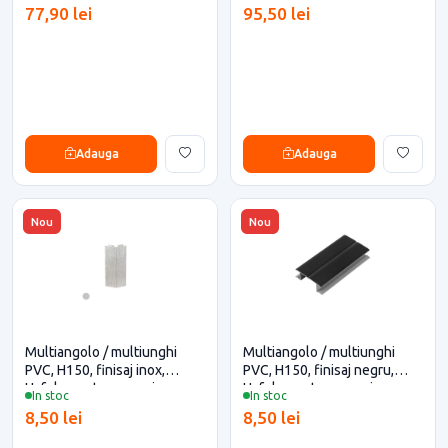
metri (debitare maxim 3
(debitare maxim 3 metri)
77,90 lei
95,50 lei
metri)
Adauga
Adauga
Nou
Nou
Multiangolo / multiunghi
Multiangolo / multiunghi
PVC, H150, finisaj inox,
PVC, H150, finisaj negru,
Hafele pentru casa si
Hafele pentru casa si
In stoc
In stoc
proiecte eficiente
proiecte eficiente
8,50 lei
8,50 lei