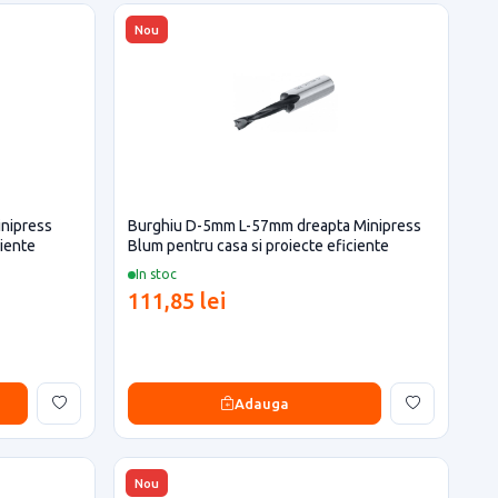
Nou
inipress
Burghiu D-5mm L-57mm dreapta Minipress
ciente
Blum pentru casa si proiecte eficiente
In stoc
111,85 lei
Adauga
Nou