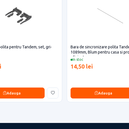
olita pentru Tandem, set, gri-
Bara de sincronizare polita Tand
1089mm, Blum pentru casa si pr
eficiente
In stoc
i
14,50 lei
Adauga
Adauga