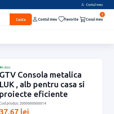
Contul meu
0
Cauta
Contul meu
Favorite
Cosul meu
In stoc
GTV Consola metalica
LUK , alb pentru casa si
proiecte eficiente
Cod produs: 2000000000014
37,67 lei