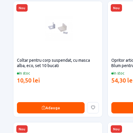
Nou
Nou
Coltar pentru corp suspendat, cu masca
Opritor art
alba, eco, set 10 bucati
Blum pentru
In stoc
In stoc
10,50 lei
54,30 le
Adauga
Nou
Nou