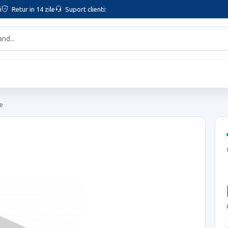
i
Retur in 14 zile
Suport clienti:
te