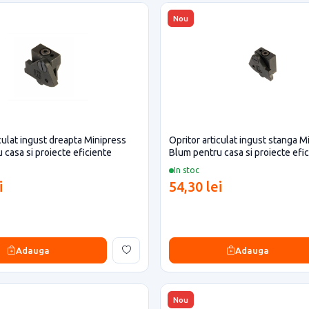
Nou
iculat ingust dreapta Minipress
Opritor articulat ingust stanga M
 casa si proiecte eficiente
Blum pentru casa si proiecte efi
In stoc
i
54,30 lei
Adauga
Adauga
Nou