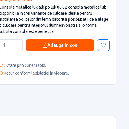
Consola metalica luk alb pp luk 00 02 consola metalica luk
disponibila in trei variante de culoare ideala pentru
instalarea politelor din lemn datorita posibilitatii de a alege
o culoare pentru interiorul dumneavoastra si o forma
subtila consola este perfecta
Adauga in cos
Livrare prin curier rapid.
Retur conform legislatiei in vigoare.