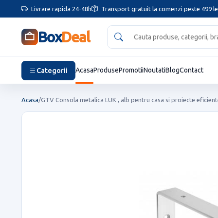
Livrare rapida 24-48h
Transport gratuit la comenzi peste 499 le
Box
Deal
Categorii
Acasa
Produse
Promotii
Noutati
Blog
Contact
Acasa
/
GTV Consola metalica LUK , alb pentru casa si proiecte eficien