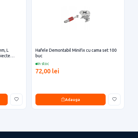
em, L
Hafele Demontabil Minifix cu cama set 100
oiecte
buc
In stoc
72,00 lei
Adauga