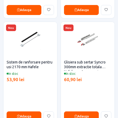
Adauga
Adauga
Nou
Nou
Sistem de ranforsare pentru
Glisiera sub sertar Syncro
usi 2170 mm Hafele
300mm extractie totala
Hafele pentru casa si
In stoc
In stoc
proiecte eficiente
53,90 lei
60,90 lei
Adauga
Adauga