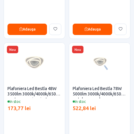
Adauga
Adauga
Nou
Nou
Plafoniera Led Bestla 48W
Plafoniera Led Bestla 78W
3500lm 3000k/4000k/6500k
5000lm 3000k/4000k/6500k
pentru casa si proiecte
cu telecomanda
In stoc
In stoc
eficiente
173,77 lei
522,84 lei