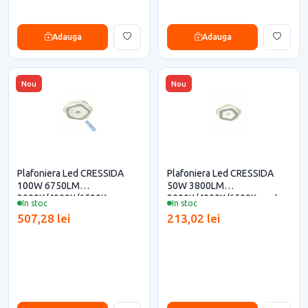
Adauga
Adauga
Nou
Nou
Plafoniera Led CRESSIDA
Plafoniera Led CRESSIDA
100W 6750LM
50W 3800LM
3000K/4000K/6500K cu
3000K/4000K/6500K pentru
In stoc
In stoc
telecomanda
casa si proiecte eficiente
507,28 lei
213,02 lei