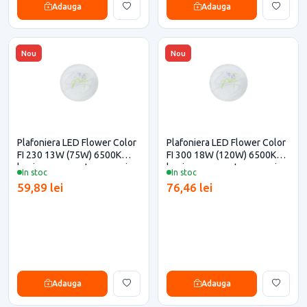
Adauga
Adauga
Nou
Nou
Plafoniera LED Flower Color
Plafoniera LED Flower Color
FI 230 13W (75W) 6500K
FI 300 18W (120W) 6500K
lumina rece pentru casa si
lumina rece pentru casa si
In stoc
In stoc
proiecte eficiente
proiecte eficiente
59,89 lei
76,46 lei
Adauga
Adauga