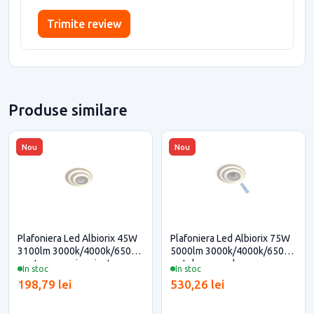
Trimite review
Produse similare
Nou
Nou
Plafoniera Led Albiorix 45W
Plafoniera Led Albiorix 75W
3100lm 3000k/4000k/6500k
5000lm 3000k/4000k/6500k
pentru casa si proiecte
cu telecomanda
In stoc
In stoc
eficiente
198,79 lei
530,26 lei