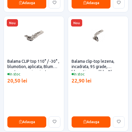
Adauga
Adauga
Nou
Nou
Balama CLIP top 110° / -30° ,
Balama clip-top lezena,
blumotion, aplicata, Blum
incadrata, 95 grade,
pentru casa si proiecte
blumotion, cu diblu, Blum
In stoc
In stoc
eficiente
20,50 lei
22,90 lei
Adauga
Adauga