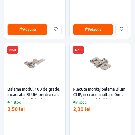
Adauga
Adauga
Nou
Nou
Balama modul 100 de grade,
Placuta montaj balama Blum
incadrata, BLUM pentru casa
CLIP, in cruce, inaltare 0mm,
si proiecte eficiente
reglaj excentric 3D pentru
In stoc
In stoc
casa si proiecte eficiente
3,50 lei
2,30 lei