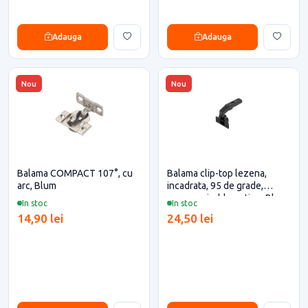
Adauga
Adauga
Nou
Nou
Balama COMPACT 107°, cu
Balama clip-top lezena,
arc, Blum
incadrata, 95 de grade,
negru-onix, blumotion, Blum
In stoc
In stoc
pentru casa si proiecte
14,90 lei
24,50 lei
eficiente