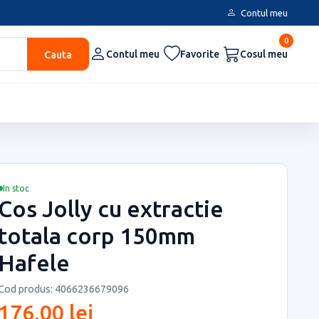
Contul meu
0
Cauta
Contul meu
Favorite
Cosul meu
In stoc
Cos Jolly cu extractie
totala corp 150mm
Hafele
Cod produs: 4066236679096
176,00 lei