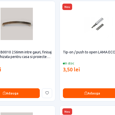
Nou
0010 256mm intre gauri, finisaj
Tip-on / push to open LAMA ECO
hizata pentru casa si proiecte
In stoc
i
3,50 lei
Adauga
Adauga
Nou