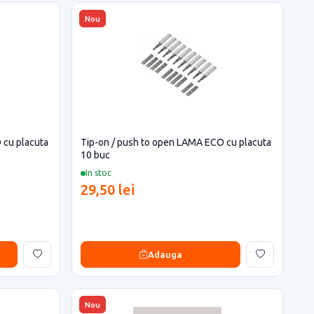
Nou
 cu placuta
Tip-on / push to open LAMA ECO cu placuta
10 buc
In stoc
29,50 lei
Adauga
Nou