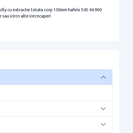
 jolly cu extractie totala corp 150mm hafele 545 44 900
sau icircn alte icircncaperi