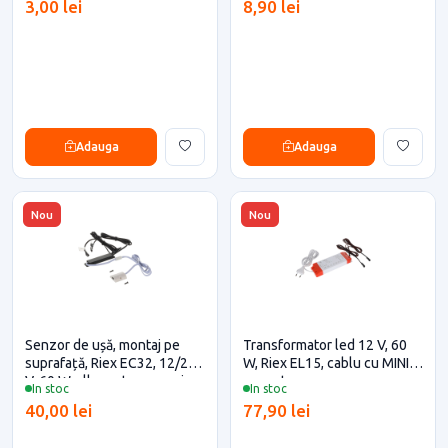
3,00 lei
8,90 lei
Adauga
Adauga
Nou
Nou
Senzor de ușă, montaj pe
Transformator led 12 V, 60
suprafață, Riex EC32, 12/24
W, Riex EL15, cablu cu MINI
V, 60 W, alb pentru casa si
conector
In stoc
In stoc
proiecte eficiente
40,00 lei
77,90 lei