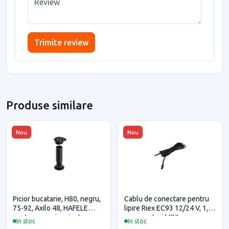
Trimite review
Produse similare
Nou
Nou
Picior bucatarie, H80, negru,
Cablu de conectare pentru
75-92, Axilo 48, HAFELE
lipire Riex EC93 12/24 V, 1,8
pentru casa si proiecte
m, conectori MINI
In stoc
In stoc
eficiente