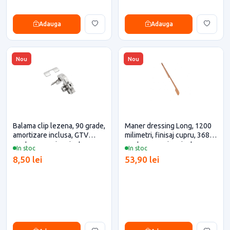
Adauga
Adauga
Nou
Nou
Balama clip lezena, 90 grade,
Maner dressing Long, 1200
amortizare inclusa, GTV
milimetri, finisaj cupru, 368x3
pentru casa si proiecte
pentru casa si proiecte
In stoc
In stoc
eficiente
eficiente
8,50 lei
53,90 lei