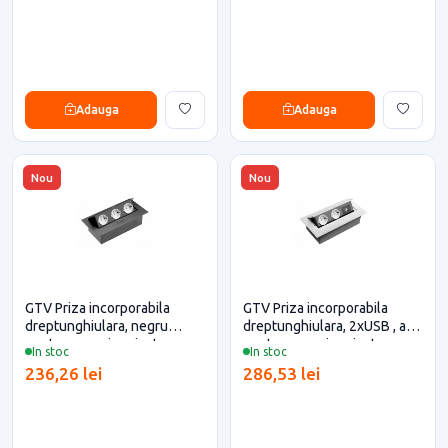
Adauga
Adauga
Nou
Nou
GTV Priza incorporabila
GTV Priza incorporabila
dreptunghiulara, negru
dreptunghiulara, 2xUSB , alb
pentru casa si proiecte
pentru casa si proiecte
In stoc
In stoc
eficiente
eficiente
236,26 lei
286,53 lei