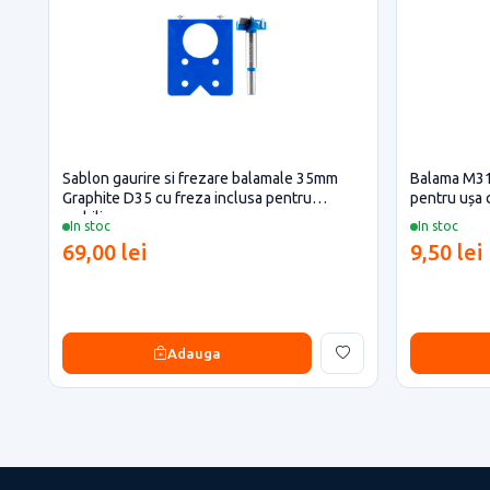
Sablon gaurire si frezare balamale 35mm
Balama M31
Graphite D35 cu freza inclusa pentru
pentru ușa c
mobilier
In stoc
In stoc
69,00 lei
9,50 lei
Adauga