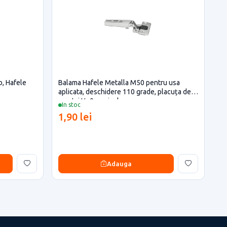
b, Hafele
Balama Hafele Metalla M50 pentru usa
aplicata, deschidere 110 grade, placuța de
montaj H=0 mm inclusa
In stoc
1,90 lei
Adauga