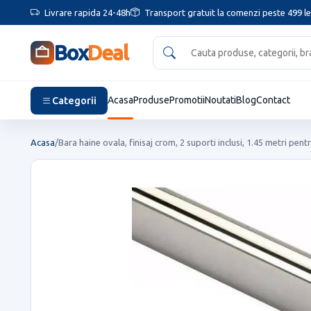
Livrare rapida 24-48h
Transport gratuit la comenzi peste 499 le
Box
Deal
Categorii
Acasa
Produse
Promotii
Noutati
Blog
Contact
Acasa
/
Bara haine ovala, finisaj crom, 2 suporti inclusi, 1.45 metri pent