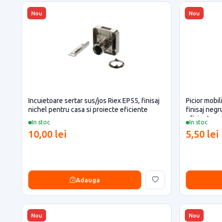
Nou
Nou
Incuietoare sertar sus/jos Riex EP55, finisaj
Picior mobil
nichel pentru casa si proiecte eficiente
finisaj negr
eficiente
In stoc
In stoc
10,00 lei
5,50 lei
Adauga
Nou
Nou